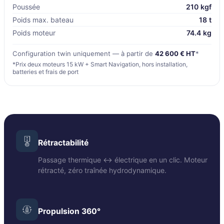
Poussée
210 kgf
Poids max. bateau
18 t
Poids moteur
74.4 kg
Configuration twin uniquement — à partir de
42 600 € HT
*
*Prix deux moteurs 15 kW + Smart Navigation, hors installation,
batteries et frais de port
Rétractabilité
Passage thermique ↔ électrique en un clic. Moteur
rétracté, zéro traînée hydrodynamique.
Propulsion 360°