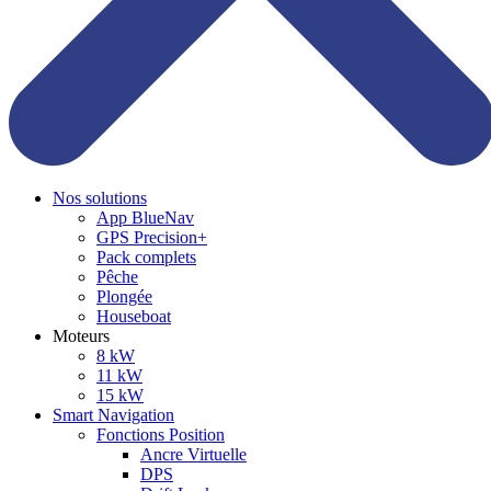
Nos solutions
App BlueNav
GPS Precision+
Pack complets
Pêche
Plongée
Houseboat
Moteurs
8 kW
11 kW
15 kW
Smart Navigation
Fonctions Position
Ancre Virtuelle
DPS