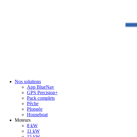
Nos solutions
App BlueNav
GPS Precision+
Pack complets
Pêche
Plongée
Houseboat
Moteurs
8 kW
11 kW
15 kW