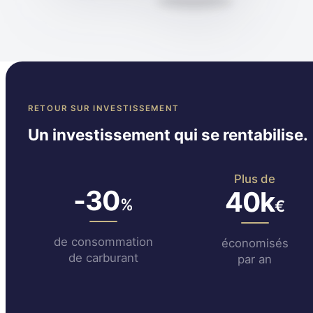
RETOUR SUR INVESTISSEMENT
Un investissement qui se rentabilise.
Plus de
-30
40k
%
€
de consommation
économisés
de carburant
par an