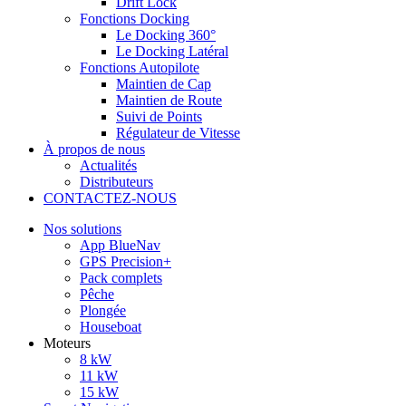
Drift Lock
Fonctions Docking
Le Docking 360°
Le Docking Latéral
Fonctions Autopilote
Maintien de Cap
Maintien de Route
Suivi de Points
Régulateur de Vitesse
À propos de nous
Actualités
Distributeurs
CONTACTEZ-NOUS
Nos solutions
App BlueNav
GPS Precision+
Pack complets
Pêche
Plongée
Houseboat
Moteurs
8 kW
11 kW
15 kW