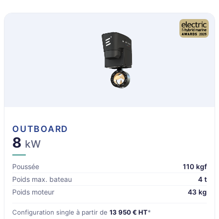
OUTBOARD
8
kW
Poussée
110 kgf
Poids max. bateau
4 t
Poids moteur
43 kg
Configuration single à partir de
13 950 € HT
*