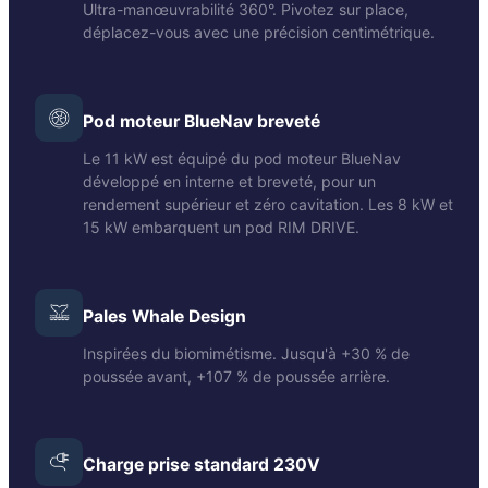
Ultra-manœuvrabilité 360°. Pivotez sur place,
déplacez-vous avec une précision centimétrique.
Pod moteur BlueNav breveté
Le 11 kW est équipé du pod moteur BlueNav
développé en interne et breveté, pour un
rendement supérieur et zéro cavitation. Les 8 kW et
15 kW embarquent un pod RIM DRIVE.
Pales Whale Design
Inspirées du biomimétisme. Jusqu'à +30 % de
poussée avant, +107 % de poussée arrière.
Charge prise standard 230V