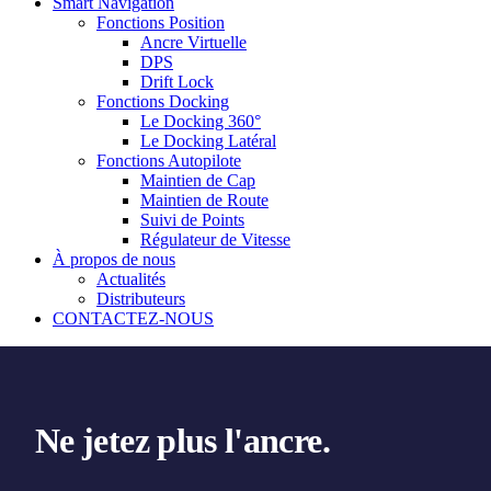
Smart Navigation
Fonctions Position
Ancre Virtuelle
DPS
Drift Lock
Fonctions Docking
Le Docking 360°
Le Docking Latéral
Fonctions Autopilote
Maintien de Cap
Maintien de Route
Suivi de Points
Régulateur de Vitesse
À propos de nous
Actualités
Distributeurs
CONTACTEZ-NOUS
Ne jetez plus l'ancre.