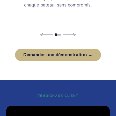
CNFS
Skarsvåg
chaque bateau, sans compromis.
Outboard 15 kW ×2
Outboard 8 kW 
Demander une démonstration →
TÉMOIGNAGE CLIENT