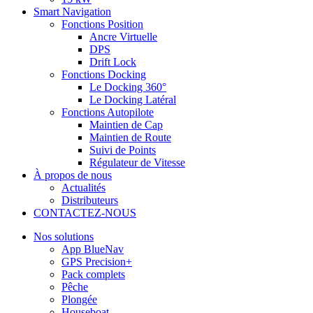
Smart Navigation
Fonctions Position
Ancre Virtuelle
DPS
Drift Lock
Fonctions Docking
Le Docking 360°
Le Docking Latéral
Fonctions Autopilote
Maintien de Cap
Maintien de Route
Suivi de Points
Régulateur de Vitesse
À propos de nous
Actualités
Distributeurs
CONTACTEZ-NOUS
Nos solutions
App BlueNav
GPS Precision+
Pack complets
Pêche
Plongée
Houseboat