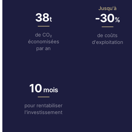
Jusqu'à
38
-30
t
%
de CO₂
de coûts
économisées
d'exploitation
par an
10
mois
pour rentabiliser
l'investissement