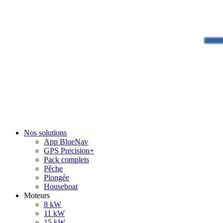
Nos solutions
App BlueNav
GPS Precision+
Pack complets
Pêche
Plongée
Houseboat
Moteurs
8 kW
11 kW
15 kW