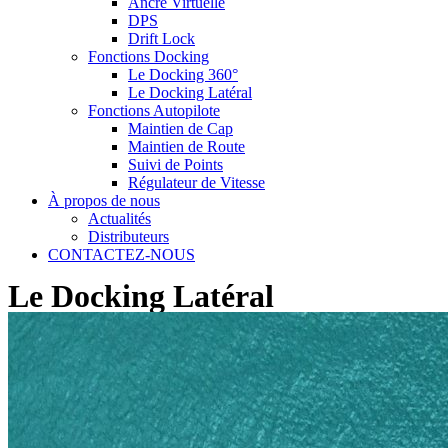
Ancre Virtuelle
DPS
Drift Lock
Fonctions Docking
Le Docking 360°
Le Docking Latéral
Fonctions Autopilote
Maintien de Cap
Maintien de Route
Suivi de Points
Régulateur de Vitesse
À propos de nous
Actualités
Distributeurs
CONTACTEZ-NOUS
Le Docking Latéral