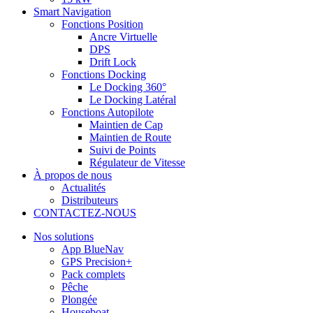
Smart Navigation
Fonctions Position
Ancre Virtuelle
DPS
Drift Lock
Fonctions Docking
Le Docking 360°
Le Docking Latéral
Fonctions Autopilote
Maintien de Cap
Maintien de Route
Suivi de Points
Régulateur de Vitesse
À propos de nous
Actualités
Distributeurs
CONTACTEZ-NOUS
Nos solutions
App BlueNav
GPS Precision+
Pack complets
Pêche
Plongée
Houseboat