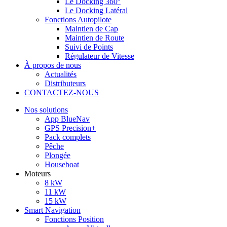
Le Docking 360°
Le Docking Latéral
Fonctions Autopilote
Maintien de Cap
Maintien de Route
Suivi de Points
Régulateur de Vitesse
À propos de nous
Actualités
Distributeurs
CONTACTEZ-NOUS
Nos solutions
App BlueNav
GPS Precision+
Pack complets
Pêche
Plongée
Houseboat
Moteurs
8 kW
11 kW
15 kW
Smart Navigation
Fonctions Position