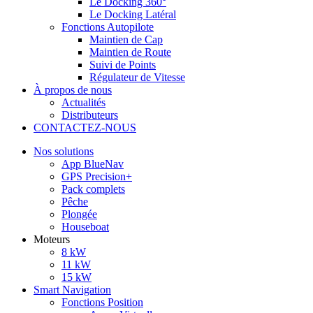
Le Docking 360°
Le Docking Latéral
Fonctions Autopilote
Maintien de Cap
Maintien de Route
Suivi de Points
Régulateur de Vitesse
À propos de nous
Actualités
Distributeurs
CONTACTEZ-NOUS
Nos solutions
App BlueNav
GPS Precision+
Pack complets
Pêche
Plongée
Houseboat
Moteurs
8 kW
11 kW
15 kW
Smart Navigation
Fonctions Position