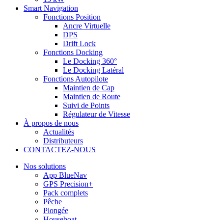
Smart Navigation
Fonctions Position
Ancre Virtuelle
DPS
Drift Lock
Fonctions Docking
Le Docking 360°
Le Docking Latéral
Fonctions Autopilote
Maintien de Cap
Maintien de Route
Suivi de Points
Régulateur de Vitesse
À propos de nous
Actualités
Distributeurs
CONTACTEZ-NOUS
Nos solutions
App BlueNav
GPS Precision+
Pack complets
Pêche
Plongée
Houseboat