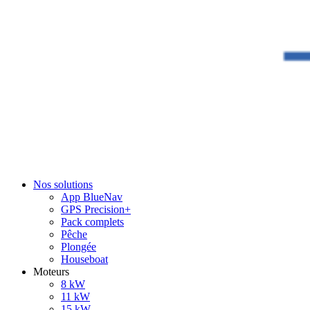
Nos solutions
App BlueNav
GPS Precision+
Pack complets
Pêche
Plongée
Houseboat
Moteurs
8 kW
11 kW
15 kW