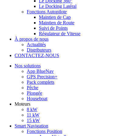
Le Docking 360°
Le Docking Latéral
Fonctions Autopilote
Maintien de Cap
Maintien de Route
Suivi de Points
Régulateur de Vitesse
À propos de nous
Actualités
Distributeurs
CONTACTEZ-NOUS
Nos solutions
App BlueNav
GPS Precision+
Pack complets
Pêche
Plongée
Houseboat
Moteurs
8 kW
11 kW
15 kW
Smart Navigation
Fonctions Position