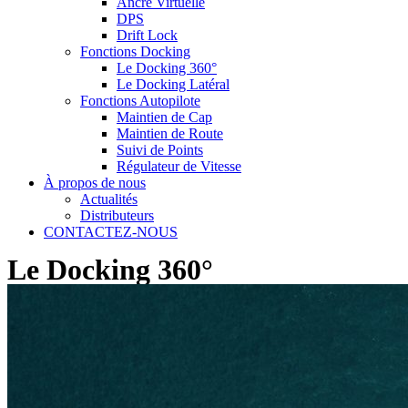
Ancre Virtuelle
DPS
Drift Lock
Fonctions Docking
Le Docking 360°
Le Docking Latéral
Fonctions Autopilote
Maintien de Cap
Maintien de Route
Suivi de Points
Régulateur de Vitesse
À propos de nous
Actualités
Distributeurs
CONTACTEZ-NOUS
Le Docking 360°