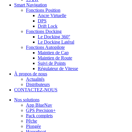
Smart Navigation
Fonctions Position
Ancre Virtuelle
DPS
Drift Lock
Fonctions Docking
Le Docking 360°
Le Docking Latéral
Fonctions Autopilote
Maintien de Cap
Maintien de Route
Suivi de Points
Régulateur de Vitesse
À propos de nous
Actualités
Distributeurs
CONTACTEZ-NOUS
Nos solutions
App BlueNav
GPS Precision+
Pack complets
Pêche
Plongée
Houseboat