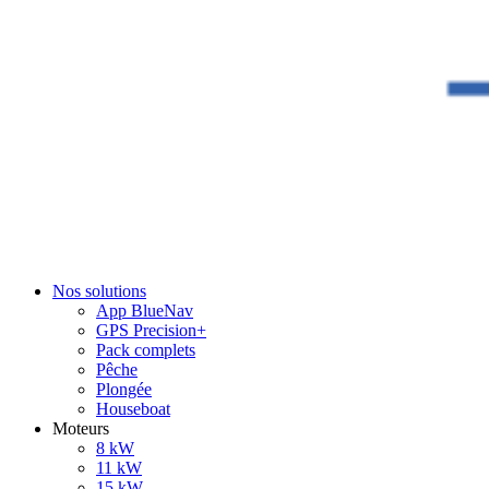
Nos solutions
App BlueNav
GPS Precision+
Pack complets
Pêche
Plongée
Houseboat
Moteurs
8 kW
11 kW
15 kW