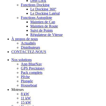
Drift Lock
Fonctions Docking
Le Docking 360°
Le Docking Latéral
Fonctions Autopilote
Maintien de Cap
Maintien de Route
Suivi de Points
Régulateur de Vitesse
À propos de nous
Actualités
Distributeurs
CONTACTEZ-NOUS
Nos solutions
App BlueNav
GPS Precision+
Pack complets
Pêche
Plongée
Houseboat
Moteurs
8 kW
11 kW
15 kW