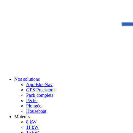
Nos solutions
App BlueNav
GPS Precision+
Pack complets
Pêche
Plongée
Houseboat
Moteurs
8 kW
11 kW
15 kW