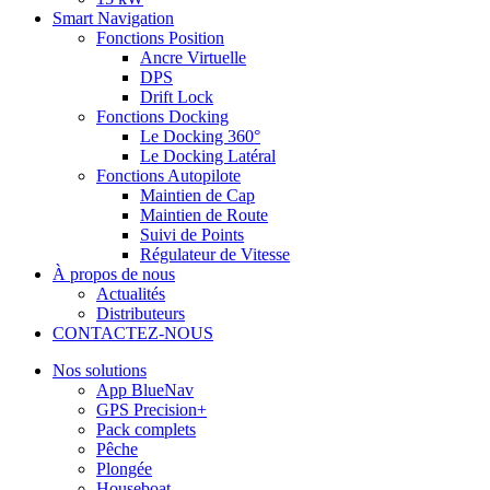
Smart Navigation
Fonctions Position
Ancre Virtuelle
DPS
Drift Lock
Fonctions Docking
Le Docking 360°
Le Docking Latéral
Fonctions Autopilote
Maintien de Cap
Maintien de Route
Suivi de Points
Régulateur de Vitesse
À propos de nous
Actualités
Distributeurs
CONTACTEZ-NOUS
Nos solutions
App BlueNav
GPS Precision+
Pack complets
Pêche
Plongée
Houseboat