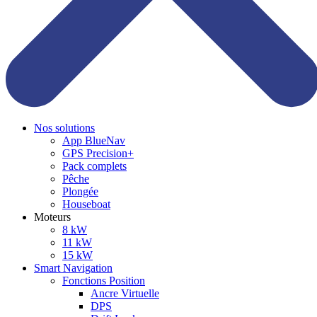
Nos solutions
App BlueNav
GPS Precision+
Pack complets
Pêche
Plongée
Houseboat
Moteurs
8 kW
11 kW
15 kW
Smart Navigation
Fonctions Position
Ancre Virtuelle
DPS