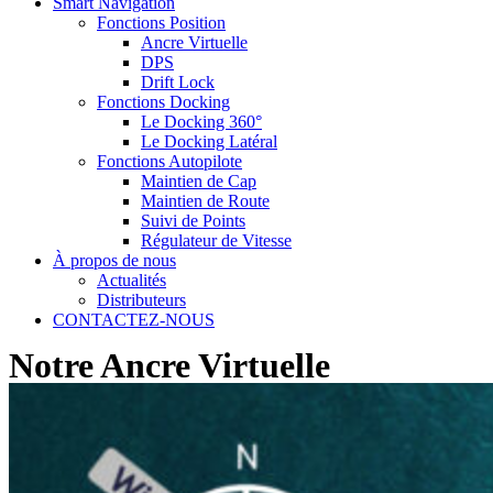
Smart Navigation
Fonctions Position
Ancre Virtuelle
DPS
Drift Lock
Fonctions Docking
Le Docking 360°
Le Docking Latéral
Fonctions Autopilote
Maintien de Cap
Maintien de Route
Suivi de Points
Régulateur de Vitesse
À propos de nous
Actualités
Distributeurs
CONTACTEZ-NOUS
Notre Ancre Virtuelle